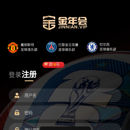
送
18
元
注册
登录