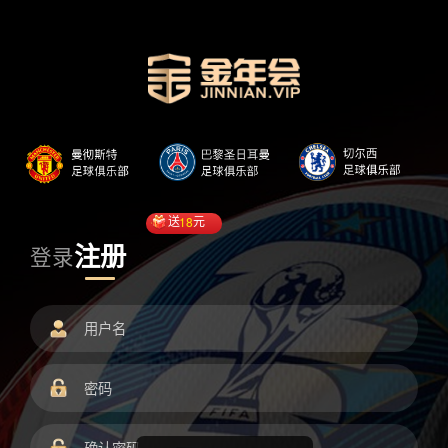
送
18
元
注册
登录