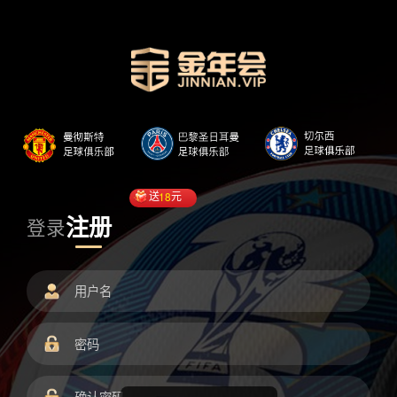
送
18
元
注册
登录